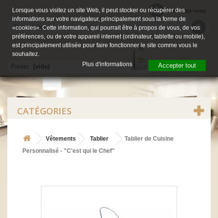
Lorsque vous visitez un site Web, il peut stocker ou récupérer des
Identifiez-vous
informations sur votre navigateur, principalement sous la forme de
«cookies». Cette information, qui pourrait être à propos de vous, de vos
préférences, ou de votre appareil internet (ordinateur, tablette ou mobile),
est principalement utilisée pour faire fonctionner le site comme vous le
souhaitez.
Plus d'informations
Accepter tout
Panier
(vide)
CATÉGORIES
Vêtements
Tablier
Tablier de Cuisine
Personnalisé - "C'est qui le Chef"