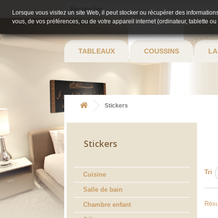
Lorsque vous visitez un site Web, il peut stocker ou récupérer des informations
vous, de vos préférences, ou de votre appareil internet (ordinateur, tablette ou
TABLEAUX
COUSSINS
LA
Stickers
Stickers
Tri
Cuisine
Salle de bain
Résul
Chambre enfant