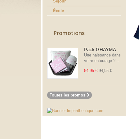
Séjour
École
Promotions
Pack GHAYMA
Une naissance dans
votre entourage ?...
84,95 €
94,95 €
Toutes les promos