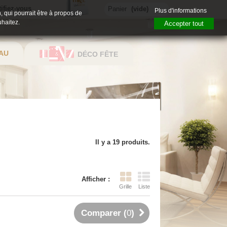
tifiez-vous
Panier
(vide)
Plus d'informations
, qui pourrait être à propos de
uhaitez.
Accepter tout
AU
DÉCO FÊTE
Il y a 19 produits.
Afficher :
Grille
Liste
Comparer (
0
)