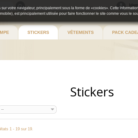
Iden
 sur votre navigateur, principalement sous la forme de «cookies». Cette information
 mobile), est principalement utilisée pour faire fonctionner le site comme vous le so
MPE
STICKERS
VÊTEMENTS
PACK CADE
Stickers
--
tats 1 - 19 sur 19.