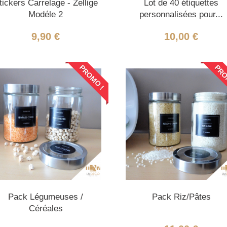
tickers Carrelage - Zellige
Lot de 40 étiquettes
Modéle 2
personnalisées pour...
9,90 €
10,00 €
PROMO !
PRO
Pack Légumeuses /
Pack Riz/Pâtes
Céréales