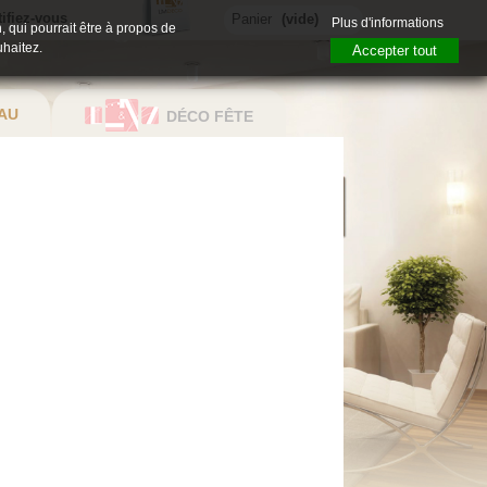
tifiez-vous
Panier
(vide)
Plus d'informations
, qui pourrait être à propos de
uhaitez.
Accepter tout
AU
DÉCO FÊTE