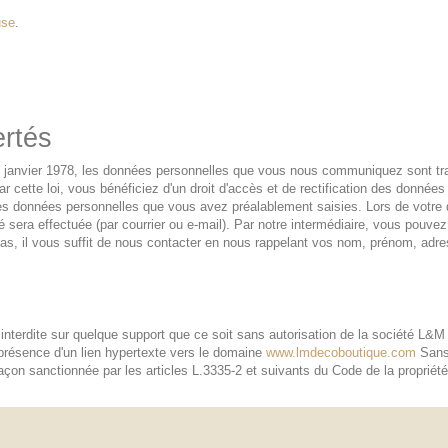
use
.
ertés
 6 janvier 1978, les données personnelles que vous nous communiquez sont tra
par cette loi, vous bénéficiez d'un droit d'accès et de rectification des donné
ne les données personnelles que vous avez préalablement saisies. Lors de votr
tité sera effectuée (par courrier ou e-mail). Par notre intermédiaire, vous pouv
pas, il vous suffit de nous contacter en nous rappelant vos nom, prénom, adres
st interdite sur quelque support que ce soit sans autorisation de la société L
 présence d'un lien hypertexte vers le domaine
www.lmdecoboutique.com
Sans 
çon sanctionnée par les articles L.3335-2 et suivants du Code de la propriété 