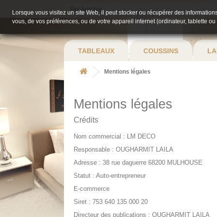
Lorsque vous visitez un site Web, il peut stocker ou récupérer des informations
vous, de vos préférences, ou de votre appareil internet (ordinateur, tablette ou
TABLEAUX
COUSSINS
LA
Mentions légales
Mentions légales
Crédits
Nom commercial : LM DECO
Responsable : OUGHARMIT LAILA
Adresse : 38 rue daguerre 68200 MULHOUSE
Statut : Auto-entrepreneur
E-commerce
Siret : 753 640 135 000 20
Directeur des publications : OUGHARMIT LAILA