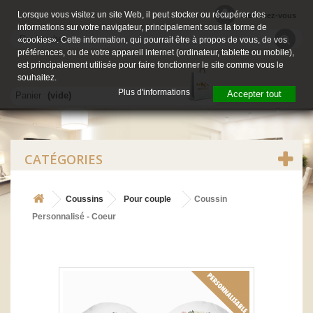
Lorsque vous visitez un site Web, il peut stocker ou récupérer des
Identifiez-vous
informations sur votre navigateur, principalement sous la forme de
«cookies». Cette information, qui pourrait être à propos de vous, de vos
préférences, ou de votre appareil internet (ordinateur, tablette ou mobile),
est principalement utilisée pour faire fonctionner le site comme vous le
souhaitez.
Plus d'informations
Accepter tout
Panier
(vide)
CATÉGORIES
Coussins
Pour couple
Coussin
Personnalisé - Coeur